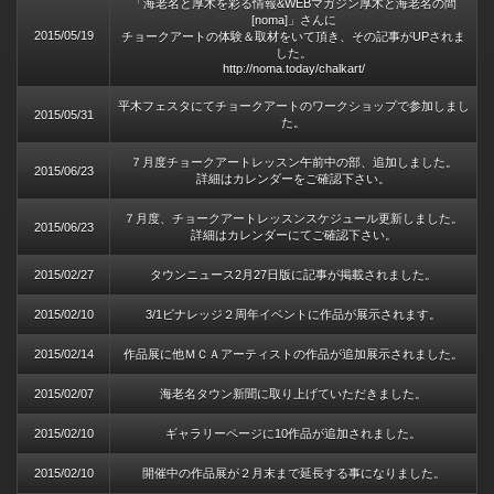
「海老名と厚木を彩る情報&WEBマガジン厚木と海老名の間
[noma]」さんに
2015/05/19
チョークアートの体験＆取材をいて頂き、その記事がUPされま
した。
http://noma.today/chalkart/
平木フェスタにてチョークアートのワークショップで参加しまし
2015/05/31
た。
７月度チョークアートレッスン午前中の部、追加しました。
2015/06/23
詳細はカレンダーをご確認下さい。
７月度、チョークアートレッスンスケジュール更新しました。
2015/06/23
詳細はカレンダーにてご確認下さい。
2015/02/27
タウンニュース2月27日版に記事が掲載されました。
2015/02/10
3/1ビナレッジ２周年イベントに作品が展示されます。
2015/02/14
作品展に他ＭＣＡアーティストの作品が追加展示されました。
2015/02/07
海老名タウン新聞に取り上げていただきました。
2015/02/10
ギャラリーページに10作品が追加されました。
2015/02/10
開催中の作品展が２月末まで延長する事になりました。