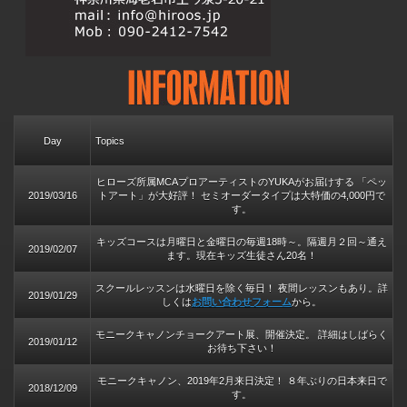
Day
Topics
ヒローズ所属MCAプロアーティストのYUKAがお届けする 「ペッ
2019/03/16
トアート」が大好評！ セミオーダータイプは大特価の4,000円で
す。
キッズコースは月曜日と金曜日の毎週18時～。隔週月２回～通え
2019/02/07
ます。現在キッズ生徒さん20名！
スクールレッスンは水曜日を除く毎日！ 夜間レッスンもあり。詳
2019/01/29
しくは
お問い合わせフォーム
から。
モニークキャノンチョークアート展、開催決定。 詳細はしばらく
2019/01/12
お待ち下さい！
モニークキャノン、2019年2月来日決定！ ８年ぶりの日本来日で
2018/12/09
す。