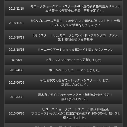
モニークチョークアートスクールAUS直の新資格制度カリキュラ
2018/11/10
ム構築中 今年度中に発表、募集予定です。
MCAプロコース卒業生、おかげさまで15名に達しました！ 一緒
2018/11/01
にプロとしての活動をしませんか？
8月にスタートしたモニーク公式ハンドレタリングコース大人
2018/10/19
気！ 絶賛生徒さま募集中
2018/10/15
モーニークアートスタイルECサイト間もなくオープン
2016/5/1
5月レッスンスケジュール更新しました。
2016/4/30
ホームページリニューアルしました。
海老名市文化会館でもレッスンをスタートします。
2015/06/08
詳細はブログにて。
厚木市で初めてのチョークアート無料体験会が決定！
2015/6/30
詳細はブログにて。
ヒローズ チョークアート スクール開講特別企画
2015/06/28
プロコースレッスン10名様限定特別受講料 200,000円、残り3名
様となりました。